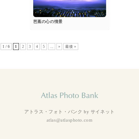
芭蕉の心の情景
1 / 6
1
2
3
4
5
...
»
最後 »
アトラス・フォト・バンク by サイネット
atlas@atlasphoto.com