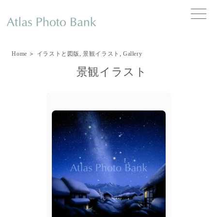
toggle
naviga
Home
＞
イラストと図版
,
景観イラスト
,
Gallery
景観イラスト
popup
Details