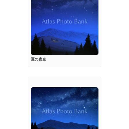
popup
Details
夏の夜空
popup
Details