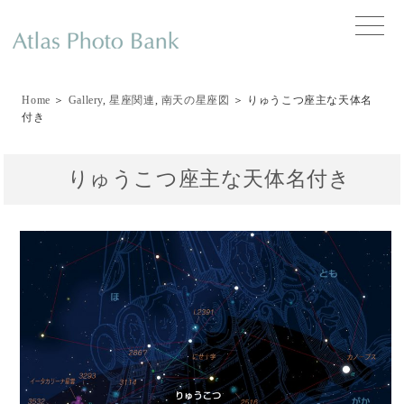
toggle
naviga
Home
＞
Gallery
,
星座関連
,
南天の星座図
＞ りゅうこつ座主な天体名
付き
りゅうこつ座主な天体名付き