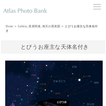
toggle
naviga
Home
＞
Gallery
,
星座関連
,
南天の星座図
＞ とびうお座主な天体名付
き
とびうお座主な天体名付き