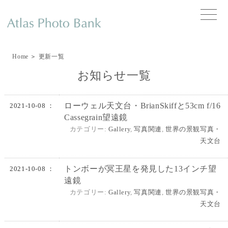
toggle
naviga
Home
＞
更新一覧
お知らせ一覧
ローウェル天文台・BrianSkiffと53cm f/16
2021-10-08 ：
Cassegrain望遠鏡
カテゴリー:
Gallery
,
写真関連
,
世界の景観写真・
天文台
トンボーが冥王星を発見した13インチ望
2021-10-08 ：
遠鏡
カテゴリー:
Gallery
,
写真関連
,
世界の景観写真・
天文台