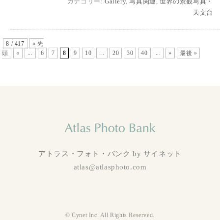
カテゴリー:
Gallery
,
写真関連
,
世界の景観写真・
天文台
8 / 417
« 先
頭
«
...
6
7
8
9
10
...
20
30
40
...
»
最後 »
アトラス・フォト・バンク by サイネット
atlas@atlasphoto.com
© Cynet Inc. All Rights Reserved.