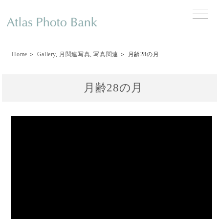
toggle
naviga
Home
＞
Gallery
,
月関連写真
,
写真関連
＞ 月齢28の月
月齢28の月