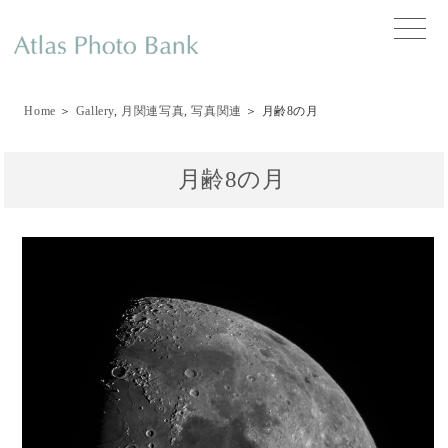
toggle
naviga
Home
＞
Gallery
,
月関連写真
,
写真関連
＞ 月齢8の月
月齢8の月