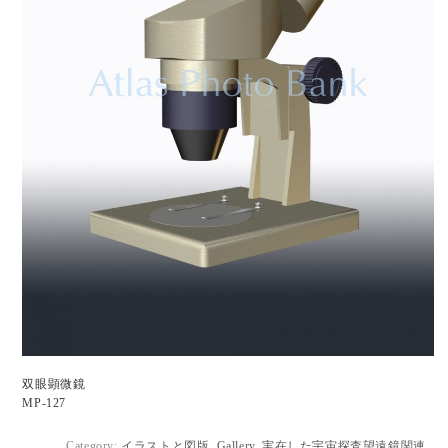
双眼顕微鏡
MP-127
Category:
イラストと図版
,
Gallery
,
実在した宇宙探査望遠鏡関連