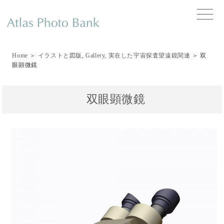
toggle
naviga
Home
＞
イラストと図版
,
Gallery
,
実在した宇宙探査望遠鏡関連
＞ 双
眼顕微鏡
双眼顕微鏡