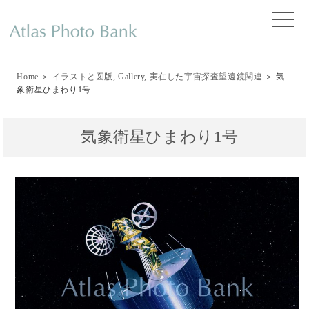
toggle
naviga
Home
＞
イラストと図版
,
Gallery
,
実在した宇宙探査望遠鏡関連
＞ 気
象衛星ひまわり1号
気象衛星ひまわり1号