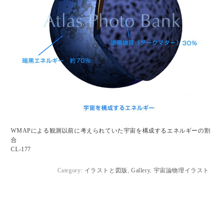
WMAPによる観測以前に考えられていた宇宙を構成するエネルギーの割
合
CL-177
Category:
イラストと図版
,
Gallery
,
宇宙論物理イラスト