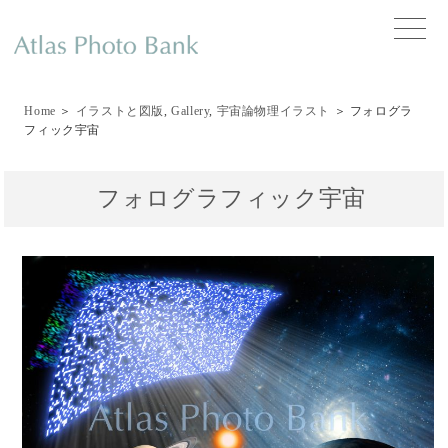
toggle
naviga
Home
＞
イラストと図版
,
Gallery
,
宇宙論物理イラスト
＞ フォログラ
フィック宇宙
フォログラフィック宇宙