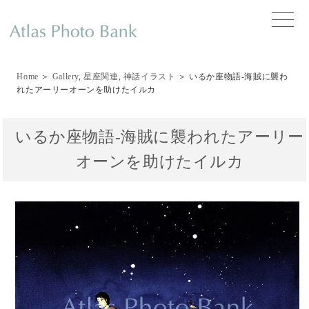
toggle
naviga
Home
＞
Gallery
,
星座関連
,
神話イラスト
＞ いるか座物語-海賊に襲わ
れたアーリーオーンを助けたイルカ
いるか座物語-海賊に襲われたアーリー
オーンを助けたイルカ