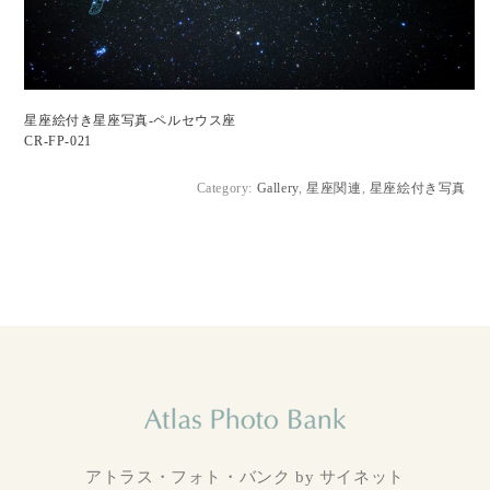
星座絵付き星座写真-ペルセウス座
CR-FP-021
Category:
Gallery
,
星座関連
,
星座絵付き写真
アトラス・フォト・バンク by サイネット