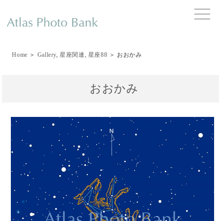
toggle
naviga
Home
＞
Gallery
,
星座関連
,
星座88
＞ おおかみ
おおかみ