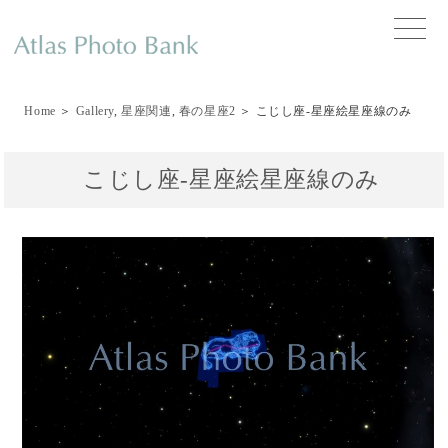
toggle
naviga
Home
＞
Gallery
,
星座関連
,
春の星座2
＞ こじし座-星座絵星座線のみ
こじし座-星座絵星座線のみ