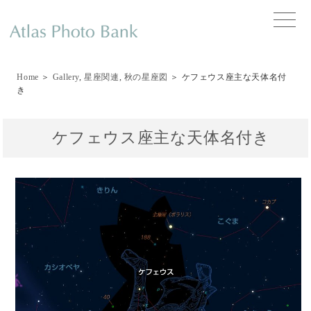
toggle
naviga
Home
＞
Gallery
,
星座関連
,
秋の星座図
＞ ケフェウス座主な天体名付
き
ケフェウス座主な天体名付き