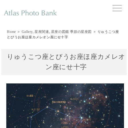
toggle
naviga
Home
＞
Gallery
,
星座関連
,
星座の図鑑 季節の星座図
＞ りゅうこつ座
とびうお座ほ座カメレオン座にせ十字
りゅうこつ座とびうお座ほ座カメレオ
ン座にせ十字