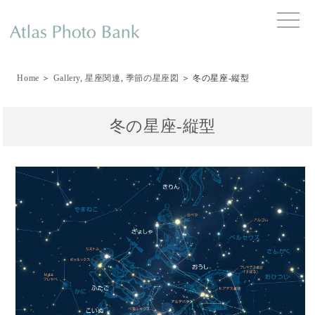
toggle
naviga
Home
＞
Gallery
,
星座関連
,
季節の星座図
＞ 冬の星座-縦型
冬の星座-縦型