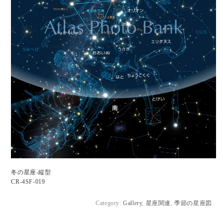
冬の星座-縦型
CR-4SF-019
Category:
Gallery
,
星座関連
,
季節の星座図