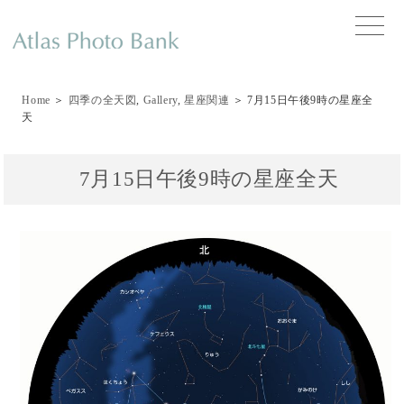
toggle
naviga
Home
＞
四季の全天図
,
Gallery
,
星座関連
＞ 7月15日午後9時の星座全
天
7月15日午後9時の星座全天