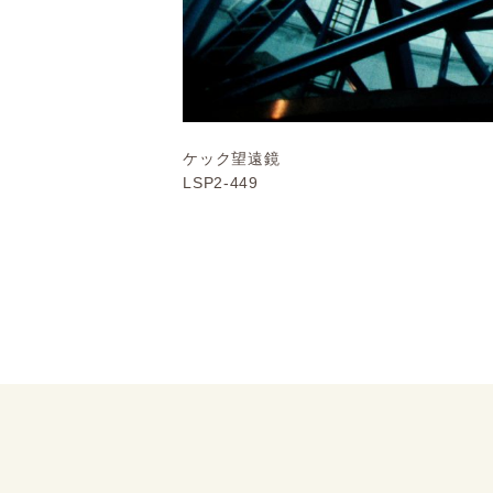
ケック望遠鏡
LSP2-449