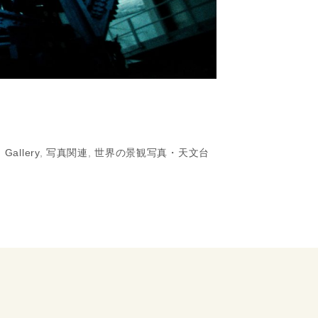
:
Gallery
,
写真関連
,
世界の景観写真・天文台