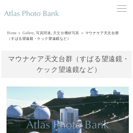
toggle
naviga
Home
＞
Gallery
,
写真関連
,
天文台機材写真
＞ マウナケア天文台群
（すばる望遠鏡・ケック望遠鏡など）
マウナケア天文台群（すばる望遠鏡・
ケック望遠鏡など）