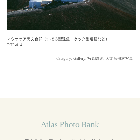
マウナケア天文台群（すばる望遠鏡・ケック望遠鏡など）
OTP-014
Category:
Gallery
,
写真関連
,
天文台機材写真