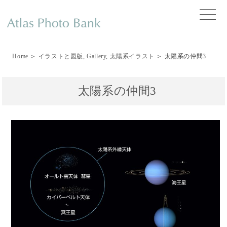
toggle
naviga
Home
＞
イラストと図版
,
Gallery
,
太陽系イラスト
＞ 太陽系の仲間3
太陽系の仲間3