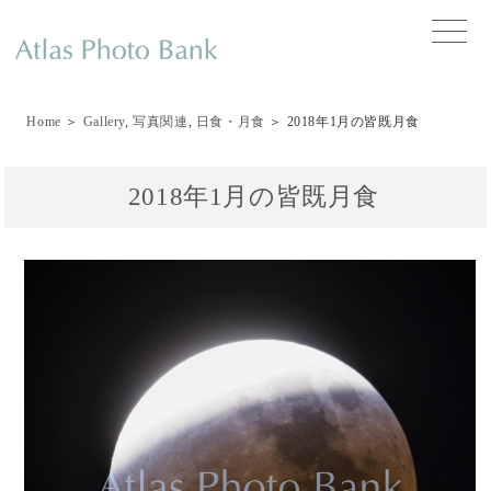
toggle
naviga
Home
＞
Gallery
,
写真関連
,
日食・月食
＞ 2018年1月の皆既月食
2018年1月の皆既月食