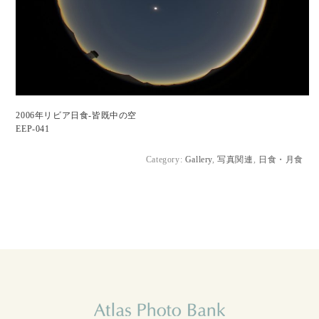
2006年リビア日食-皆既中の空
EEP-041
Category:
Gallery
,
写真関連
,
日食・月食