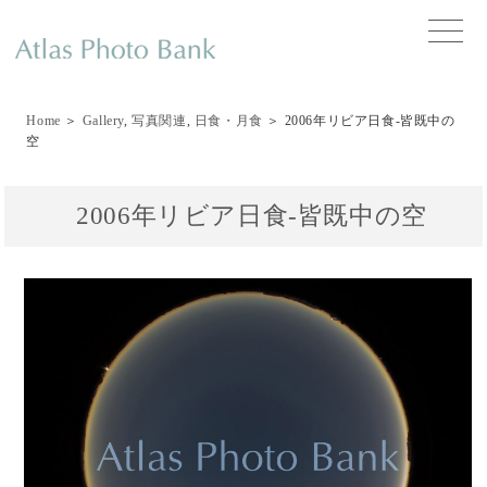
toggle
naviga
Home
＞
Gallery
,
写真関連
,
日食・月食
＞ 2006年リビア日食-皆既中の
空
2006年リビア日食-皆既中の空