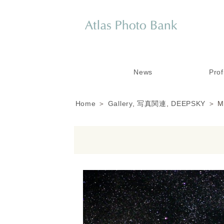
News
Prof
Home
＞
Gallery
,
写真関連
,
DEEPSKY
＞ 