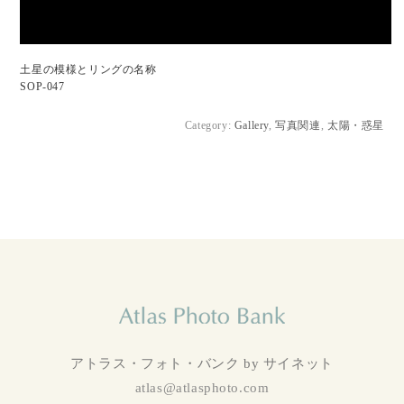
土星の模様とリングの名称
SOP-047
Category:
Gallery
,
写真関連
,
太陽・惑星
アトラス・フォト・バンク by サイネット
atlas@atlasphoto.com