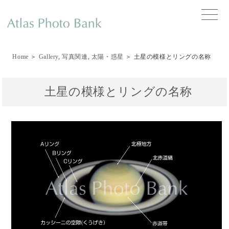
toggle
naviga
Home
＞
Gallery
,
写真関連
,
太陽・惑星
＞ 土星の模様とリングの名称
土星の模様とリングの名称